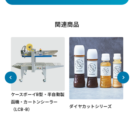
関連商品
ケースボーイB型・半自動製
函機・カートンシーラー
スパ
ダイヤカットシリーズ
デ
（LCB-B）