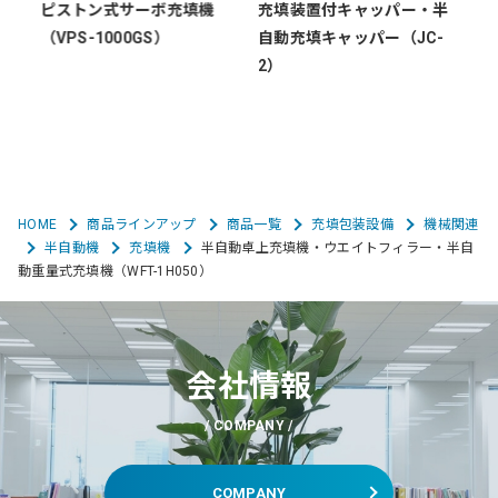
・
ピストン式サーボ充填機
充填装置付キャッパー・半
半
式
（VPS-1000GS）
自動充填キャッパー（JC-
ブ
2）
HOME
商品ラインアップ
商品一覧
充填包装設備
機械関連
半自動機
充填機
半自動卓上充填機・ウエイトフィラー・半自
動重量式充填機（WFT-1H050）
会社情報
COMPANY
COMPANY