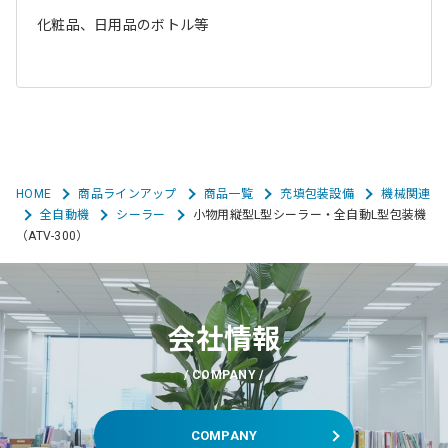
化粧品、日用品のボトル等
HOME
商品ラインアップ
商品一覧
充填包装設備
機械関連
全自動機
シーラー
小物用縦型L型シーラー・全自動L型包装機
（ATV-300）
会社情報
COMPANY
COMPANY