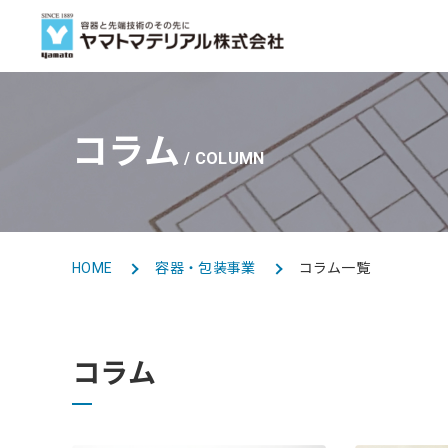
商品ラインアップ
事業紹介
会社情報
採用情報
コラム
BUSINESS
COLUMN
LINE UP TOP
COMPANY TOP
RECRUIT TOP
トップメッセージ
新卒採用
容器・包装
容器・包装事業
HOME
容器・包装事業
コラム一覧
グループ会社
コラム
海外事業