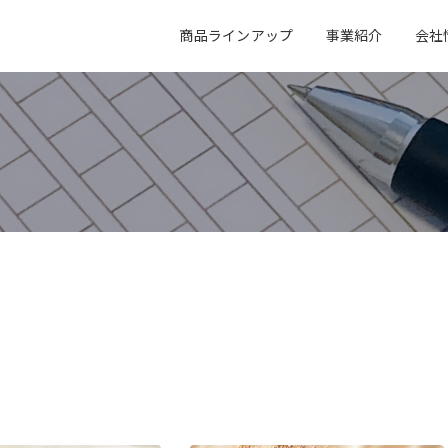
商品ラインアップ
事業紹介
会社
会社概要
キャリア採用
事業所一覧
事業紹介
アクア
エレクトロニクス
アクア事業
エレクトロニクス事業
電子公告
オフィス紹介