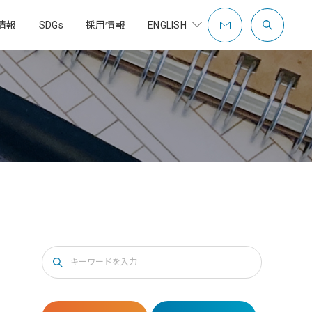
情報
SDGs
採用情報
ENGLISH
COMPANY PROFILE
OVERSEAS
CONTACT
社是・企業理念
社員紹介
歴史・沿革
制度
充填包装設備
充填包装設備事業
補助金支援事業