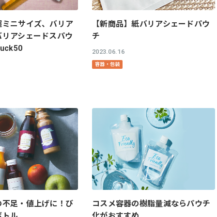
超ミニサイズ、バリア
【新商品】紙バリアシェードパウ
バリアシェードスパウ
チ
ck50
2023.06.16
容器・包装
の不足・値上げに！び
コスメ容器の樹脂量減ならパウチ
ボトル
化がおすすめ