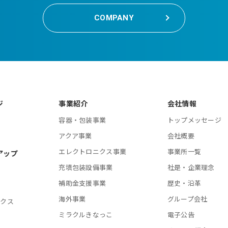
COMPANY
ジ
事業紹介
会社情報
容器・包装事業
トップメッセージ
アクア事業
会社概要
エレクトロニクス事業
事業所一覧
アップ
充填包装設備事業
社是・企業理念
補助金支援事業
歴史・沿革
海外事業
グループ会社
ニクス
ミラクルきなっこ
電子公告
備