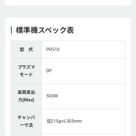
標準機スペック表
型 式
PR510
プラズマ
DP
モード
高周波出
500W
力(Max)
チャンバ
径215φ×L305mm
ー寸法