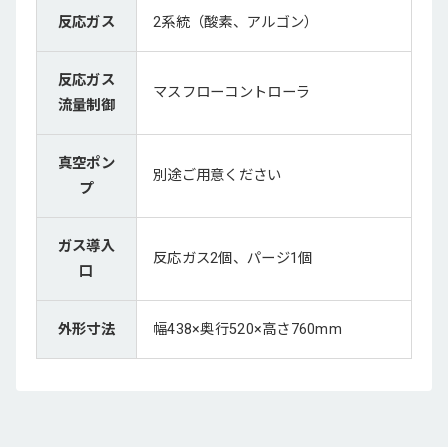
反応ガス
2系統（酸素、アルゴン）
反応ガス
マスフローコントローラ
流量制御
真空ポン
別途ご用意ください
プ
ガス導入
反応ガス2個、パージ1個
口
外形寸法
幅438×奥行520×高さ760mm