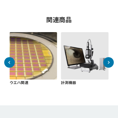
関連商品
I
置
ウエハ関連
計測機器