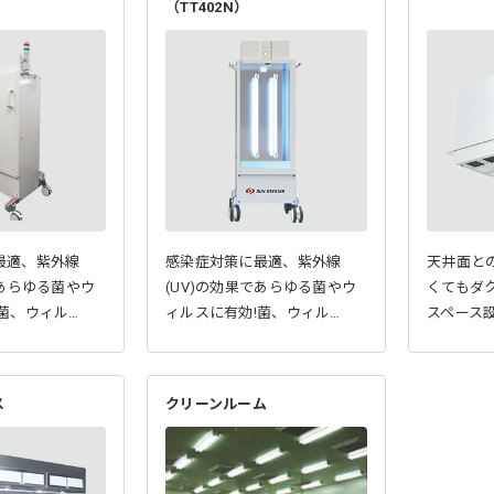
（TT402N）
最適、紫外線
感染症対策に最適、紫外線
天井面と
であらゆる菌やウ
(UV)の効果であらゆる菌やウ
くてもダ
菌、ウィル…
ィルスに有効!菌、ウィル…
スペース
ス
クリーンルーム