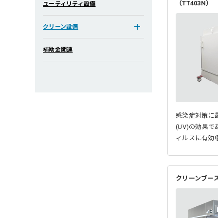
（TT403N）
ユーティリティ設備
クリーン設備
補助金関連
感染症対策に
(UV)の効果
ィルスに有効!
クリーンブー