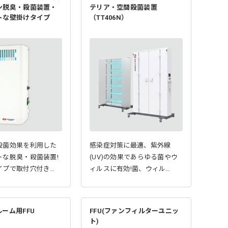
ン脱臭・殺菌装置・
テリア・空間殺菌装置
トな壁掛けタイプ
（TT406N）
）
殺菌効果を利用した
感染症対策に最適、紫外線
トな脱臭・殺菌装置!
(UV)の効果であらゆる菌やウ
イプで取付穴付き…
ィルスに有効!菌、ウィル…
ーム用FFU
FFU(ファンフィルターユニッ
ト)