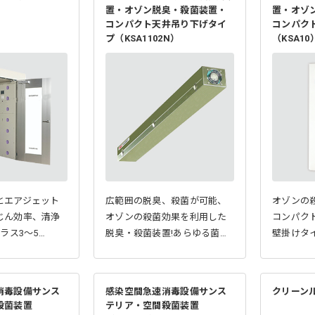
置・オゾン脱臭・殺菌装置・
置・オゾ
コンパクト天井吊り下げタイ
コンパク
プ（KSA1102N）
（KSA10
とエアジェット
広範囲の脱臭、殺菌が可能、
オゾンの
じん効率、清浄
オゾンの殺菌効果を利用した
コンパク
ラス3～5…
脱臭・殺菌装置!あらゆる菌…
壁掛けタ
消毒設備サンス
感染空間急速消毒設備サンス
クリーンル
殺菌装置
テリア・空間殺菌装置