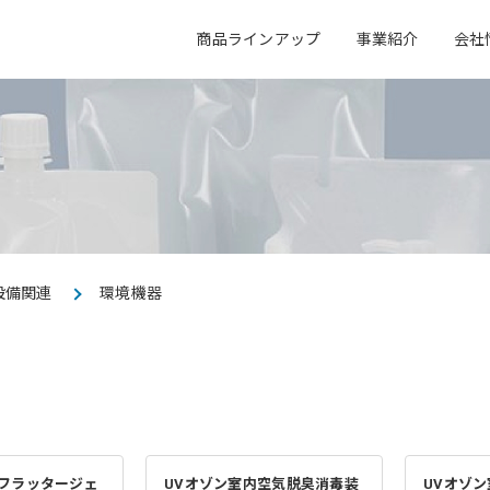
商品ラインアップ
事業紹介
会社
会社概要
キャリア採用
事業所一覧
事業紹介
アクア
エレクトロニクス
アクア事業
エレクトロニクス事業
設備関連
環境機器
電子公告
オフィス紹介
(フラッタージェ
UVオゾン室内空気脱臭消毒装
UVオゾ