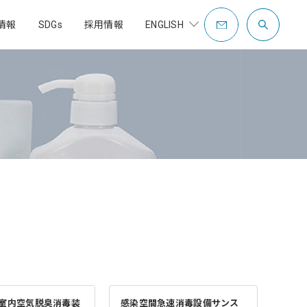
情報
SDGs
採用情報
ENGLISH
COMPANY PROFILE
OVERSEAS
CONTACT
社是・企業理念
社員紹介
歴史・沿革
制度
充填包装設備
充填包装設備事業
補助金支援事業
ン室内空気脱臭消毒装
感染空間急速消毒設備サンス