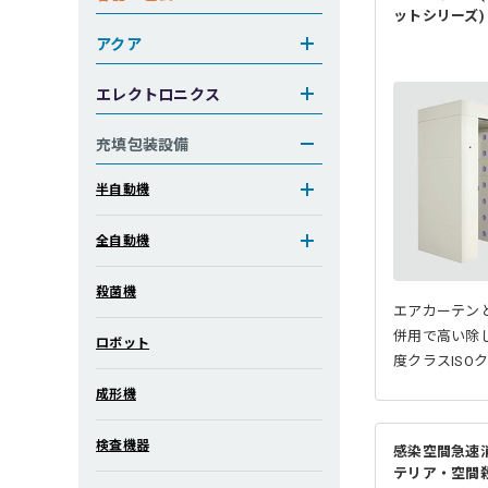
ットシリーズ)
アクア
エレクトロニクス
充填包装設備
半自動機
全自動機
殺菌機
エアカーテン
併用で高い除
ロボット
度クラスISOク
成形機
検査機器
感染空間急速
テリア・空間