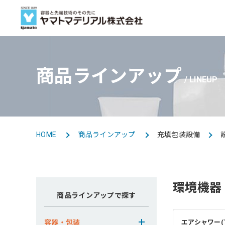
商品ラインアップ
事業紹介
会社情報
採用情報
商品ラインアップ
BUSINESS
LINEUP
LINE UP TOP
COMPANY TOP
RECRUIT TOP
トップメッセージ
新卒採用
容器・包装
容器・包装事業
HOME
商品ラインアップ
充填包装設備
グループ会社
環境機器
商品ラインアップで探す
海外事業
容器・包装
エアシャワー