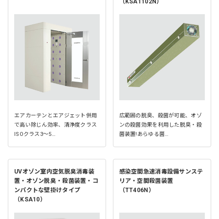
（KSA1102N）
エアカーテンとエアジェット併用
広範囲の脱臭、殺菌が可能、オゾ
で高い除じん効率、清浄度クラス
ンの殺菌効果を利用した脱臭・殺
ISOクラス3～5…
菌装置!あらゆる菌…
UVオゾン室内空気脱臭消毒装
感染空間急速消毒設備サンステ
置・オゾン脱臭・殺菌装置・コ
リア・空間殺菌装置
ンパクトな壁掛けタイプ
（TT406N）
（KSA10）