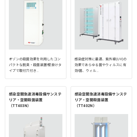
オゾンの殺菌効果を利用したコン
感染症対策に最適、紫外線(UV)の
パクトな脱臭・殺菌装置!壁掛けタ
効果であらゆる菌やウィルスに有
イプで取付穴付き…
効!菌、ウィル…
感染空間急速消毒設備サンステ
感染空間急速消毒設備サンステ
リア・空間殺菌装置
リア・空間殺菌装置
（TT403N）
（TT402N）