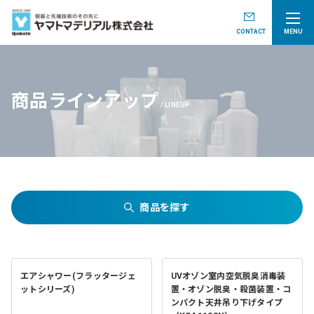
CONTACT
MENU
商品ラインアップ
LINEUP
商品を探す
エアシャワー(フラッタージェ
UVオゾン室内空気脱臭消毒装
ットシリーズ)
置・オゾン脱臭・殺菌装置・コ
ンパクト天井吊り下げタイプ