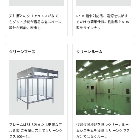
天井面とのクリアランスがなくて
RoHS指令対応品、電源を供給す
もダクト接続が容易な省スペース
るだけの簡単仕様。樹脂製とSUS
設計が可能。吹出し…
製をラインナッ…
クリーンブース
クリーンルーム
フレームはSUS製または安価なア
恒温恒湿機能を持つクリーンルー
ルミ製!ご要望に応じてクリーンク
ムシステムを提供!クリーンクラス
ラス100～1…
だけではなくルー…