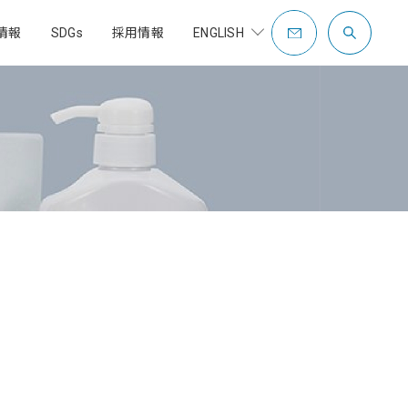
情報
SDGs
採用情報
ENGLISH
COMPANY PROFILE
OVERSEAS
CONTACT
社是・企業理念
社員紹介
歴史・沿革
制度
充填包装設備
充填包装設備事業
補助金支援事業