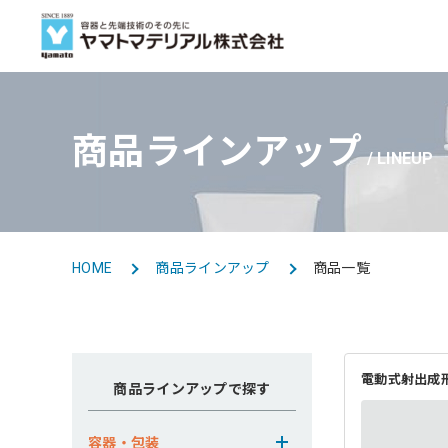
商品ラインアップ
事業紹介
会社情報
採用情報
商品ラインアップ
BUSINESS
LINEUP
LINE UP TOP
COMPANY TOP
RECRUIT TOP
トップメッセージ
新卒採用
容器・包装
容器・包装事業
HOME
商品ラインアップ
商品一覧
グループ会社
電動式射出成
商品ラインアップで探す
海外事業
容器・包装