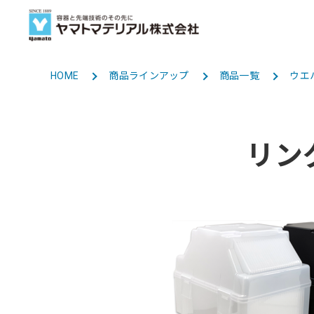
HOME
商品ラインアップ
商品一覧
ウエ
商品ラインアップ
事業紹介
会社情報
採用情報
BUSINESS
LINE UP TOP
COMPANY TOP
RECRUIT TOP
トップメッセージ
新卒採用
リン
容器・包装
容器・包装事業
グループ会社
海外事業