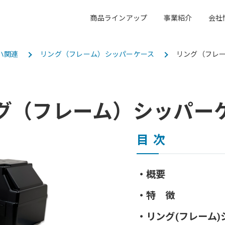
商品ラインアップ
事業紹介
会社
ハ関連
リング（フレーム）シッパーケース
リング（フレ
会社概要
キャリア採用
事業所一覧
事業紹介
グ（フレーム）シッパー
アクア
エレクトロニクス
アクア事業
エレクトロニクス事業
目次
概要
電子公告
オフィス紹介
特 徴
リング(フレーム