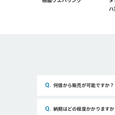
グ
樹脂ウエハリング
ダ
ハ
Q.
何個から販売が可能ですか？
Q.
納期はどの程度かかりますか