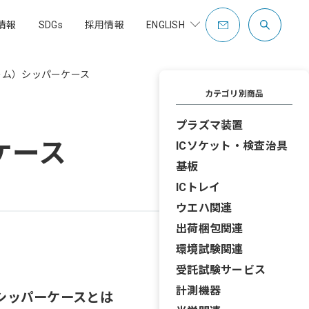
情報
SDGs
採用情報
ENGLISH
COMPANY PROFILE
ーム）シッパーケース
OVERSEAS
カテゴリ別商品
CONTACT
プラズマ装置
社是・企業理念
社員紹介
歴史・沿革
制度
ケース
充填包装設備
ICソケット・検査治具
充填包装設備事業
補助金支援事業
基板
ICトレイ
ウエハ関連
出荷梱包関連
環境試験関連
受託試験サービス
計測機器
)シッパーケースとは