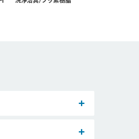
イ
洗浄治具/フッ素樹脂
チップ移載機 
ーター）