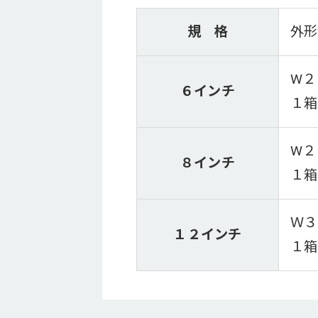
規 格
外形
W２
６インチ
１箱
W２
８インチ
１箱
Ｗ３
１２インチ
１箱